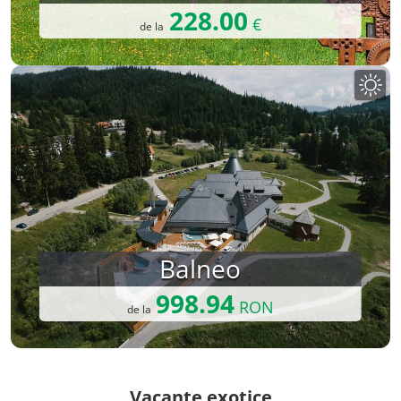
228.00
€
de la
Balneo
998.94
RON
de la
Vacante exotice