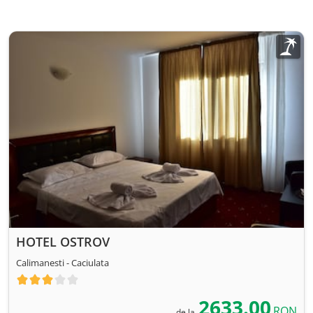
HOTEL OSTROV
Calimanesti - Caciulata
2633.00
RON
de la