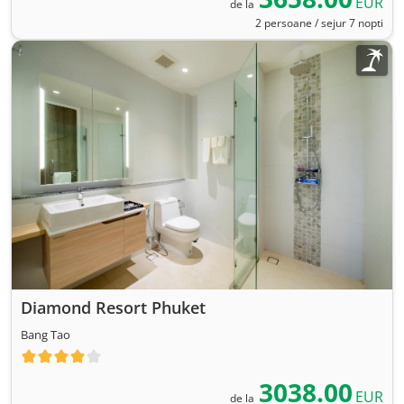
EUR
de la
2 persoane / sejur 7 nopti
Diamond Resort Phuket
Bang Tao
3038.00
EUR
de la