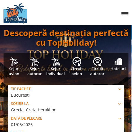
Descoperă destinația perfectă
cu TopHoliday!
Sejur
Sejur
Sejur
Circuit
Circuit
Hoteluri
avion
autocar
individual
avion
autocar
TIP PACHET
Bucuresti
SOSIRE LA
Grecia, Creta Heraklion
DATA DE PLECARE
01/06/2026