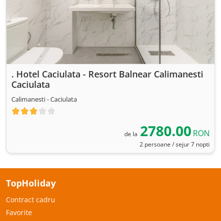
. Hotel Caciulata - Resort Balnear Calimanesti
Caciulata
Calimanesti - Caciulata
2780.00
RON
de la
2 persoane / sejur 7 nopti
TopHoliday
Contract cadru
Favorite