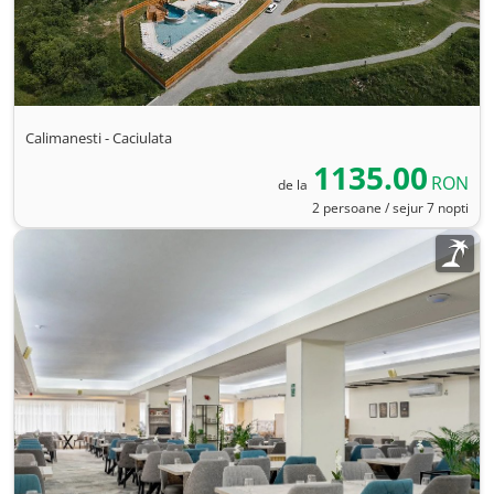
Calimanesti - Caciulata
1135.00
RON
de la
2 persoane / sejur 7 nopti