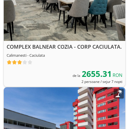
COMPLEX BALNEAR COZIA - CORP CACIULATA.
Calimanesti - Caciulata
2655.31
RON
de la
2 persoane / sejur 7 nopti