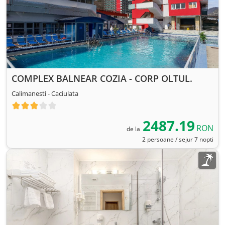
COMPLEX BALNEAR COZIA - CORP OLTUL.
Calimanesti - Caciulata
2487.19
RON
de la
2 persoane / sejur 7 nopti