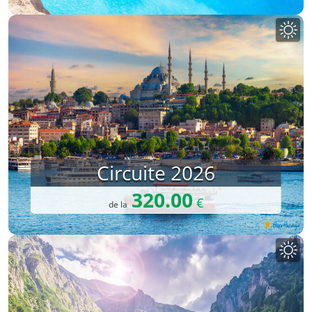
Circuite 2026
320.00
€
de la