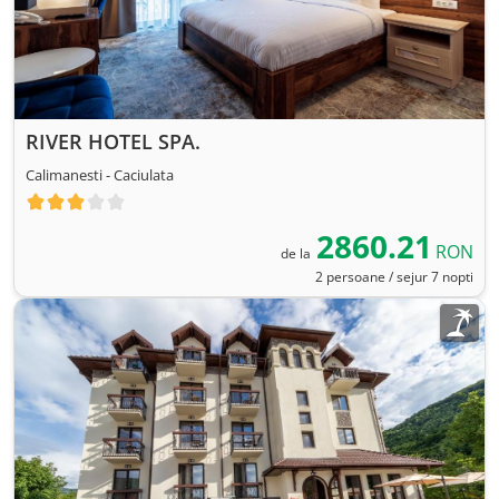
RIVER HOTEL SPA.
Calimanesti - Caciulata
2860.21
RON
de la
2 persoane / sejur 7 nopti